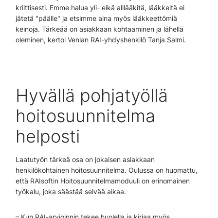
kriittisesti. Emme halua yli- eikä alilääkitä, lääkkeitä ei
jätetä "päälle" ja etsimme aina myös lääkkeettömiä
keinoja. Tärkeää on asiakkaan kohtaaminen ja lähellä
oleminen, kertoi Venlan RAI-yhdyshenkilö Tanja Salmi.
Hyvällä pohjatyöllä
hoitosuunnitelma
helposti
Laatutyön tärkeä osa on jokaisen asiakkaan
henkilökohtainen hoitosuunnitelma. Oulussa on huomattu,
että RAIsoftin Hoitosuunnitelmamoduuli on erinomainen
työkalu, joka säästää selvää aikaa.
– Kun RAI-arvioinnin tekee huolella ja kirjaa myös