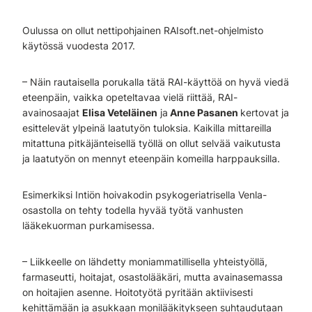
Oulussa on ollut nettipohjainen RAIsoft.net-ohjelmisto
käytössä vuodesta 2017.
– Näin rautaisella porukalla tätä RAI-käyttöä on hyvä viedä
eteenpäin, vaikka opeteltavaa vielä riittää, RAI-
avainosaajat
Elisa Veteläinen
ja
Anne Pasanen
kertovat ja
esittelevät ylpeinä laatutyön tuloksia. Kaikilla mittareilla
mitattuna pitkäjänteisellä työllä on ollut selvää vaikutusta
ja laatutyön on mennyt eteenpäin komeilla harppauksilla.
Esimerkiksi Intiön hoivakodin psykogeriatrisella Venla-
osastolla on tehty todella hyvää työtä vanhusten
lääkekuorman purkamisessa.
– Liikkeelle on lähdetty moniammatillisella yhteistyöllä,
farmaseutti, hoitajat, osastolääkäri, mutta avainasemassa
on hoitajien asenne. Hoitotyötä pyritään aktiivisesti
kehittämään ja asukkaan monilääkitykseen suhtaudutaan