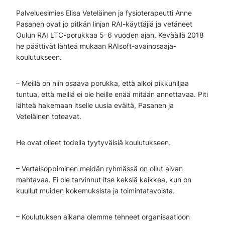
Palveluesimies Elisa Veteläinen ja fysioterapeutti Anne
Pasanen ovat jo pitkän linjan RAI-käyttäjiä ja vetäneet
Oulun RAI LTC-porukkaa 5–6 vuoden ajan. Keväällä 2018
he päättivät lähteä mukaan RAIsoft-avainosaaja-
koulutukseen.
– Meillä on niin osaava porukka, että alkoi pikkuhiljaa
tuntua, että meillä ei ole heille enää mitään annettavaa. Piti
lähteä hakemaan itselle uusia eväitä, Pasanen ja
Veteläinen toteavat.
He ovat olleet todella tyytyväisiä koulutukseen.
– Vertaisoppiminen meidän ryhmässä on ollut aivan
mahtavaa. Ei ole tarvinnut itse keksiä kaikkea, kun on
kuullut muiden kokemuksista ja toimintatavoista.
– Koulutuksen aikana olemme tehneet organisaatioon