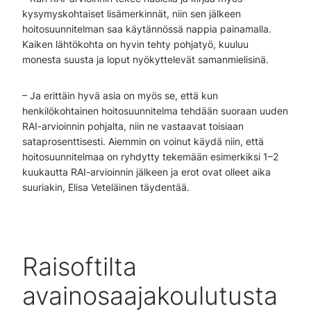
kysymyskohtaiset lisämerkinnät, niin sen jälkeen
hoitosuunnitelman saa käytännössä nappia painamalla.
Kaiken lähtökohta on hyvin tehty pohjatyö, kuuluu
monesta suusta ja loput nyökyttelevät samanmielisinä.
– Ja erittäin hyvä asia on myös se, että kun
henkilökohtainen hoitosuunnitelma tehdään suoraan uuden
RAI-arvioinnin pohjalta, niin ne vastaavat toisiaan
sataprosenttisesti. Aiemmin on voinut käydä niin, että
hoitosuunnitelmaa on ryhdytty tekemään esimerkiksi 1–2
kuukautta RAI-arvioinnin jälkeen ja erot ovat olleet aika
suuriakin, Elisa Veteläinen täydentää.
Raisoftilta
avainosaajakoulutusta