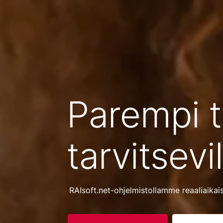
Parempi t
tarvitsevil
RAIsoft.net-ohjelmistollamme reaaliaikais