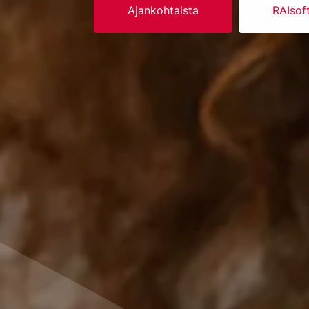
Ajankohtaista
RAIsof