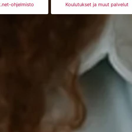
t.net-ohjelmisto
Koulutukset ja muut palvelut