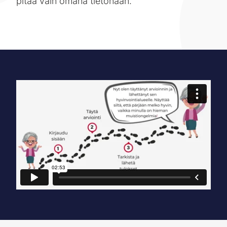
pitää vain omana tietonaan.