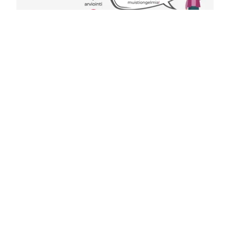
Olemme täällä sinua
varten
Kysy lisää meistä tai tuotteistamme. Myyntitiimimme
auttaa sinua.