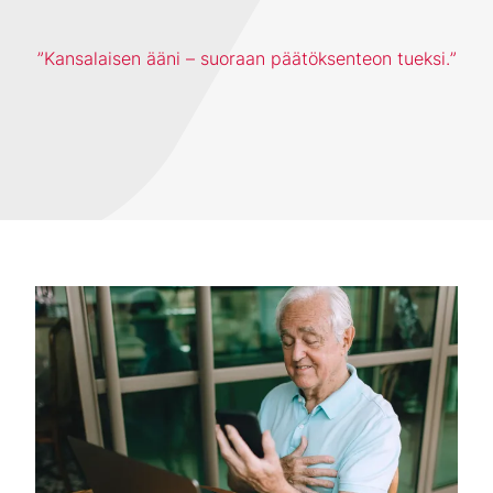
Kansalaisen ääni – suoraan päätöksenteon tueksi.