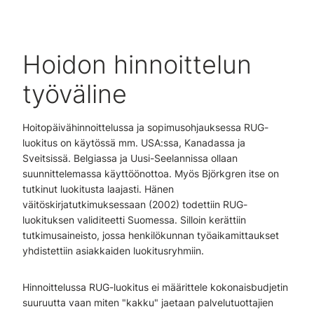
Hoidon hinnoittelun
työväline
Hoitopäivähinnoittelussa ja sopimusohjauksessa RUG-
luokitus on käytössä mm. USA:ssa, Kanadassa ja
Sveitsissä. Belgiassa ja Uusi-Seelannissa ollaan
suunnittelemassa käyttöönottoa. Myös Björkgren itse on
tutkinut luokitusta laajasti. Hänen
väitöskirjatutkimuksessaan (2002) todettiin RUG-
luokituksen validiteetti Suomessa. Silloin kerättiin
tutkimusaineisto, jossa henkilökunnan työaikamittaukset
yhdistettiin asiakkaiden luokitusryhmiin.
Hinnoittelussa RUG-luokitus ei määrittele kokonaisbudjetin
suuruutta vaan miten "kakku" jaetaan palvelutuottajien