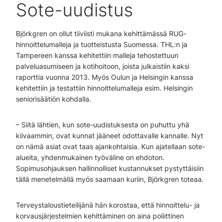
Sote-uudistus
Björkgren on ollut tiiviisti mukana kehittämässä RUG-
hinnoittelumalleja ja tuotteistusta Suomessa. THL:n ja
Tampereen kanssa kehitettiin malleja tehostettuun
palveluasumiseen ja kotihoitoon, joista julkaistiin kaksi
raporttia vuonna 2013. Myös Oulun ja Helsingin kanssa
kehitettiin ja testattiin hinnoittelumalleja esim. Helsingin
seniorisäätiön kohdalla.
– Siitä lähtien, kun sote-uudistuksesta on puhuttu yhä
kiivaammin, ovat kunnat jääneet odottavalle kannalle. Nyt
on nämä asiat ovat taas ajankohtaisia. Kun ajatellaan sote-
alueita, yhdenmukainen työväline on ehdoton.
Sopimusohjauksen hallinnolliset kustannukset pystyttäisiin
tällä menetelmällä myös saamaan kuriin, Björkgren toteaa.
Terveystaloustieteilijänä hän korostaa, että hinnoittelu- ja
korvausjärjestelmien kehittäminen on aina poliittinen