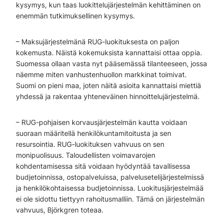
kysymys, kun taas luokittelujärjestelmän kehittäminen on
enemmän tutkimuksellinen kysymys.
– Maksujärjestelmänä RUG-luokituksesta on paljon
kokemusta. Näistä kokemuksista kannattaisi ottaa oppia.
Suomessa ollaan vasta nyt pääsemässä tilanteeseen, jossa
näemme miten vanhustenhuollon markkinat toimivat.
Suomi on pieni maa, joten näitä asioita kannattaisi miettiä
yhdessä ja rakentaa yhteneväinen hinnoittelujärjestelmä.
– RUG-pohjaisen korvausjärjestelmän kautta voidaan
suoraan määritellä henkilökuntamitoitusta ja sen
resursointia. RUG-luokituksen vahvuus on sen
monipuolisuus. Taloudellisten voimavarojen
kohdentamisessa sitä voidaan hyödyntää tavallisessa
budjetoinnissa, ostopalveluissa, palvelusetelijärjestelmissä
ja henkilökohtaisessa budjetoinnissa. Luokitusjärjestelmää
ei ole sidottu tiettyyn rahoitusmalliin. Tämä on järjestelmän
vahvuus, Björkgren toteaa.