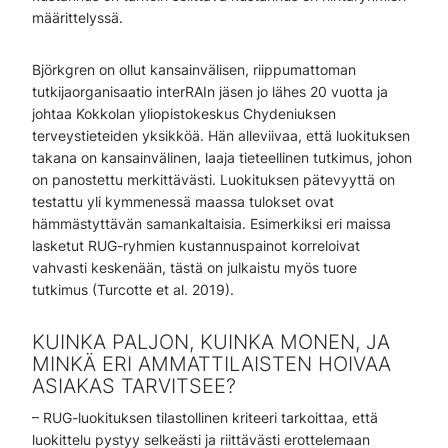
määrittelyssä.
Björkgren on ollut kansainvälisen, riippumattoman
tutkijaorganisaatio interRAIn jäsen jo lähes 20 vuotta ja
johtaa Kokkolan yliopistokeskus Chydeniuksen
terveystieteiden yksikköä. Hän alleviivaa, että luokituksen
takana on kansainvälinen, laaja tieteellinen tutkimus, johon
on panostettu merkittävästi. Luokituksen pätevyyttä on
testattu yli kymmenessä maassa tulokset ovat
hämmästyttävän samankaltaisia. Esimerkiksi eri maissa
lasketut RUG-ryhmien kustannuspainot korreloivat
vahvasti keskenään, tästä on julkaistu myös tuore
tutkimus (Turcotte et al. 2019).
KUINKA PALJON, KUINKA MONEN, JA
MINKÄ ERI AMMATTILAISTEN HOIVAA
ASIAKAS TARVITSEE?
– RUG-luokituksen tilastollinen kriteeri tarkoittaa, että
luokittelu pystyy selkeästi ja riittävästi erottelemaan