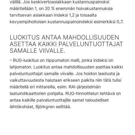
välillä. Jos keskivertoasiakkaan kustannuspainoksi
määritellään 1, on 20 % enemmän hoivakustannuksia
tarvitsevan asiakkaan indeksi 1,2 ja toisaalta
kevyempihoitoisen kustannuspainoindeksi esimerkiksi 0,7.
LUOKITUS ANTAA MAHDOLLISUUDEN
ASETTAA KAIKKI PALVELUNTUOTTAJAT
SAMALLE VIIVALLE.
– RUG-luokitus on riippumaton malli, jonka indeksi on
lahjomaton. Luokitus antaa mahdollisuuden asettaa kaikki
palveluntuottajat samalle viivalle. Jos hoidon laadusta ja
vaikuttavuudesta halutaan erikseen palkita niin tätä tulisi
määritellä eri mittareilla, esim. RAI-järjestelmän
laatuindikaattorien pohjalta. RUG-hinnoittelun tehtävä on
antaa kaikille palveluntuottajille samat taloudelliset
lähtökohdat, Björkgren selittää.