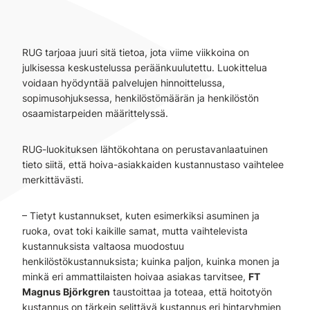
RUG tarjoaa juuri sitä tietoa, jota viime viikkoina on
julkisessa keskustelussa peräänkuulutettu. Luokittelua
voidaan hyödyntää palvelujen hinnoittelussa,
sopimusohjuksessa, henkilöstömäärän ja henkilöstön
osaamistarpeiden määrittelyssä.
RUG-luokituksen lähtökohtana on perustavanlaatuinen
tieto siitä, että hoiva-asiakkaiden kustannustaso vaihtelee
merkittävästi.
– Tietyt kustannukset, kuten esimerkiksi asuminen ja
ruoka, ovat toki kaikille samat, mutta vaihtelevista
kustannuksista valtaosa muodostuu
henkilöstökustannuksista; kuinka paljon, kuinka monen ja
minkä eri ammattilaisten hoivaa asiakas tarvitsee,
FT
Magnus Björkgren
taustoittaa ja toteaa, että hoitotyön
kustannus on tärkein selittävä kustannus eri hintaryhmien