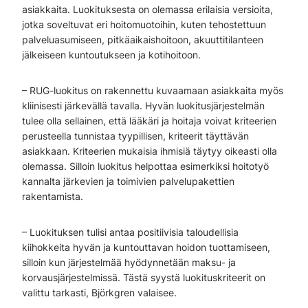
asiakkaita. Luokituksesta on olemassa erilaisia versioita,
jotka soveltuvat eri hoitomuotoihin, kuten tehostettuun
palveluasumiseen, pitkäaikaishoitoon, akuuttitilanteen
jälkeiseen kuntoutukseen ja kotihoitoon.
– RUG-luokitus on rakennettu kuvaamaan asiakkaita myös
kliinisesti järkevällä tavalla. Hyvän luokitusjärjestelmän
tulee olla sellainen, että lääkäri ja hoitaja voivat kriteerien
perusteella tunnistaa tyypillisen, kriteerit täyttävän
asiakkaan. Kriteerien mukaisia ihmisiä täytyy oikeasti olla
olemassa. Silloin luokitus helpottaa esimerkiksi hoitotyö
kannalta järkevien ja toimivien palvelupakettien
rakentamista.
– Luokituksen tulisi antaa positiivisia taloudellisia
kiihokkeita hyvän ja kuntouttavan hoidon tuottamiseen,
silloin kun järjestelmää hyödynnetään maksu- ja
korvausjärjestelmissä. Tästä syystä luokituskriteerit on
valittu tarkasti, Björkgren valaisee.