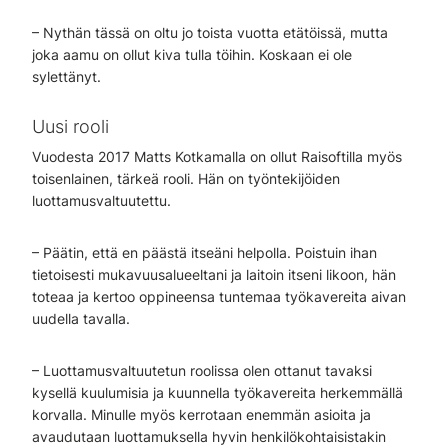
– Nythän tässä on oltu jo toista vuotta etätöissä, mutta
joka aamu on ollut kiva tulla töihin. Koskaan ei ole
sylettänyt.
Uusi rooli
Vuodesta 2017 Matts Kotkamalla on ollut Raisoftilla myös
toisenlainen, tärkeä rooli. Hän on työntekijöiden
luottamusvaltuutettu.
– Päätin, että en päästä itseäni helpolla. Poistuin ihan
tietoisesti mukavuusalueeltani ja laitoin itseni likoon, hän
toteaa ja kertoo oppineensa tuntemaa työkavereita aivan
uudella tavalla.
– Luottamusvaltuutetun roolissa olen ottanut tavaksi
kysellä kuulumisia ja kuunnella työkavereita herkemmällä
korvalla. Minulle myös kerrotaan enemmän asioita ja
avaudutaan luottamuksella hyvin henkilökohtaisistakin