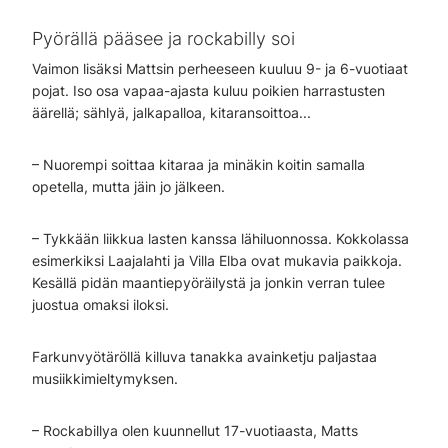
Pyörällä pääsee ja rockabilly soi
Vaimon lisäksi Mattsin perheeseen kuuluu 9- ja 6-vuotiaat
pojat. Iso osa vapaa-ajasta kuluu poikien harrastusten
äärellä; sählyä, jalkapalloa, kitaransoittoa...
– Nuorempi soittaa kitaraa ja minäkin koitin samalla
opetella, mutta jäin jo jälkeen.
– Tykkään liikkua lasten kanssa lähiluonnossa. Kokkolassa
esimerkiksi Laajalahti ja Villa Elba ovat mukavia paikkoja.
Kesällä pidän maantiepyöräilystä ja jonkin verran tulee
juostua omaksi iloksi.
Farkunvyötäröllä killuva tanakka avainketju paljastaa
musiikkimieltymyksen.
– Rockabillya olen kuunnellut 17-vuotiaasta, Matts