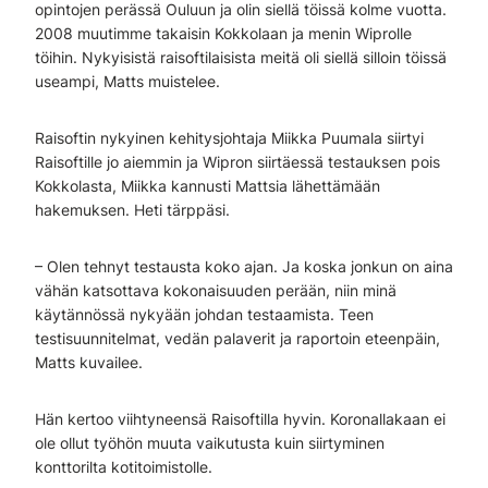
opintojen perässä Ouluun ja olin siellä töissä kolme vuotta.
2008 muutimme takaisin Kokkolaan ja menin Wiprolle
töihin. Nykyisistä raisoftilaisista meitä oli siellä silloin töissä
useampi, Matts muistelee.
Raisoftin nykyinen kehitysjohtaja Miikka Puumala siirtyi
Raisoftille jo aiemmin ja Wipron siirtäessä testauksen pois
Kokkolasta, Miikka kannusti Mattsia lähettämään
hakemuksen. Heti tärppäsi.
– Olen tehnyt testausta koko ajan. Ja koska jonkun on aina
vähän katsottava kokonaisuuden perään, niin minä
käytännössä nykyään johdan testaamista. Teen
testisuunnitelmat, vedän palaverit ja raportoin eteenpäin,
Matts kuvailee.
Hän kertoo viihtyneensä Raisoftilla hyvin. Koronallakaan ei
ole ollut työhön muuta vaikutusta kuin siirtyminen
konttorilta kotitoimistolle.