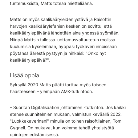
tuntemuksista, Matts toteaa mietteliäänä.
Matts on myös kaalikääryleiden ystävä ja Raisoftin
harvojen kaalikäärylefanien kesken on sovittu, että
kaalikäärylepäivänä lähdetään aina yhdessä syömään.
Niinpä Mattsin tullessa luottamusvaltuutetun roolissa
kuulumisia kyselemään, hyppäsi työkaveri innoissaan
pöytänsä äärestä pystyyn ja hihkaisi: "Onko nyt
kaalikäärylepäivä?".
Lisää oppia
Syksyllä 2020 Matts päätti tarttua myös toiseen
haasteeseen – ylempään AMK-tutkintoon.
– Suoritan Digitalisaation johtaminen -tutkintoa. Jos kaikki
etenee suunnitelmien mukaan, valmistun keväällä 2022.
"Luokkakaverinani" minulla on toinen raisoftilainen, Tom
Cygnell. On mukava, kun voimme tehdä yhteistyötä
opintojen edistämisessä.