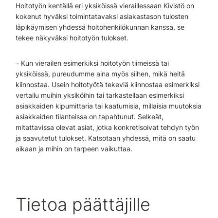
Hoitotyön kentällä eri yksiköissä vieraillessaan Kivistö on
kokenut hyväksi toimintatavaksi asiakastason tulosten
läpikäymisen yhdessä hoitohenkilökunnan kanssa, se
tekee näkyväksi hoitotyön tulokset.
– Kun vierailen esimerkiksi hoitotyön tiimeissä tai
yksiköissä, pureudumme aina myös siihen, mikä heitä
kiinnostaa. Usein hoitotyötä tekeviä kiinnostaa esimerkiksi
vertailu muihin yksiköihin tai tarkastellaan esimerkiksi
asiakkaiden kipumittaria tai kaatumisia, millaisia muutoksia
asiakkaiden tilanteissa on tapahtunut. Selkeät,
mitattavissa olevat asiat, jotka konkretisoivat tehdyn työn
ja saavutetut tulokset. Katsotaan yhdessä, mitä on saatu
aikaan ja mihin on tarpeen vaikuttaa.
Tietoa päättäjille