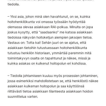
tiedolla.
– Yksi asia, johon minä olen havahtunut, on se, kuinka
hoitohenkilökunta voi omassa työssään hyödyntää
olemassa olevaa asiakkaan RAI-polkua. Minulta on jopa
joskus kysytty, että "saadaanko" me katsoa asiakkaan
tiedoissa näkyvän hoitoketjun aiempien jaksojen tietoa.
Vastaus on: Totta kai! Sehän juuri on se ajatus, että
asiakkaan tietoihin tutustuessaan hoitohenkilökunta
tutustuu henkilön historiaan, ymmärtää paremmin mitä
toimintakyvyn osalta on tapahtunut ja näkee, missä ja
kuinka asiakas on kulkenut hoitopolun eri kohdissa.
– Tiedolla johtamiseen kuuluu myös prosessien johtaminen,
jossa esimerkiksi mahdollistetaan se, että henkilöstö näkee
asiakkaan kulkeman hoitopolun ja saa käyttöönsä
riittävästi tietoa asiakkaan tilanteesta asiakkaan hoidon
suunnittelua varten.