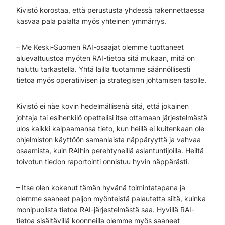
Kivistö korostaa, että perustusta yhdessä rakennettaessa
kasvaa pala palalta myös yhteinen ymmärrys.
– Me Keski-Suomen RAI-osaajat olemme tuottaneet
aluevaltuustoa myöten RAI-tietoa sitä mukaan, mitä on
haluttu tarkastella. Yhtä lailla tuotamme säännöllisesti
tietoa myös operatiivisen ja strategisen johtamisen tasolle.
Kivistö ei näe kovin hedelmällisenä sitä, että jokainen
johtaja tai esihenkilö opettelisi itse ottamaan järjestelmästä
ulos kaikki kaipaamansa tieto, kun heillä ei kuitenkaan ole
ohjelmiston käyttöön samanlaista näppäryyttä ja vahvaa
osaamista, kuin RAIhin perehtyneillä asiantuntijoilla. Heiltä
toivotun tiedon raportointi onnistuu hyvin näppärästi.
– Itse olen kokenut tämän hyvänä toimintatapana ja
olemme saaneet paljon myönteistä palautetta siitä, kuinka
monipuolista tietoa RAI-järjestelmästä saa. Hyvillä RAI-
tietoa sisältävillä koonneilla olemme myös saaneet