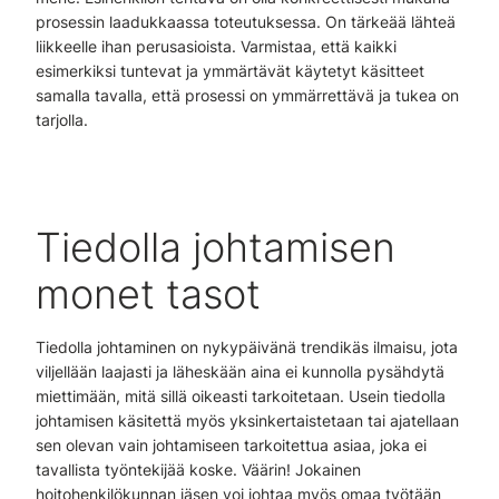
prosessin laadukkaassa toteutuksessa. On tärkeää lähteä
liikkeelle ihan perusasioista. Varmistaa, että kaikki
esimerkiksi tuntevat ja ymmärtävät käytetyt käsitteet
samalla tavalla, että prosessi on ymmärrettävä ja tukea on
tarjolla.
Tiedolla johtamisen
monet tasot
Tiedolla johtaminen on nykypäivänä trendikäs ilmaisu, jota
viljellään laajasti ja läheskään aina ei kunnolla pysähdytä
miettimään, mitä sillä oikeasti tarkoitetaan. Usein tiedolla
johtamisen käsitettä myös yksinkertaistetaan tai ajatellaan
sen olevan vain johtamiseen tarkoitettua asiaa, joka ei
tavallista työntekijää koske. Väärin! Jokainen
hoitohenkilökunnan jäsen voi johtaa myös omaa työtään