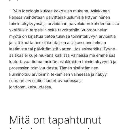
– RAIn ideologia kulkee koko ajan mukana. Asiakkaan
kanssa vaihdetaan päivittäin kuulumisia liittyen hänen
toimintakykyynsä ja arvioidaan palveluiden kohdentumista
yksilöllisiin tarpeisiin sekä tavoitteisiin. Vuoropuhelun
myötä on kirjattua tietoa tulevaa toimintakyvyn arviointia
ja sitä kautta henkilökohtaisen asiakassuunnitelman
laatimista tai päivittämistä varten. Jos esimerkiksi Tyyne-
asiakas ei kulje mukana kaikissa vaiheissa me emme saa
luotettavaa tietoa meidän asiakkaiden toimintakyvystä ja
prosessien toimivuudesta. Tämän sisäistäminen
kulminoituu arvioinnin tekemisen vaiheessa ja näkyy
suoraan arviointien luotettavuudessa ja
johdonmukaisuudessa.
Mitä on tapahtunut