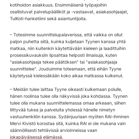
kotihoidon asiakkuus. Ensimmäisenä työpajoihin
osallistuvat palvelupäälliköt ja -vastaavat, asiakasohjaajat,
TulKoti-hanketiimi sekä asiantuntijoita.
– Totesimme suunnittelupalaverissa, että vaikka on ollut
paljon puhetta siitä, kuinka kuljetaan Tyynen kanssa yhtä
matkaa, niin kuitenkin käytettävään kieleen ja laadittuihin
prosessikuvauksiin lipsahtaa helposti ilmaisuja, kuten
"asiakasohjaaja tekee päätöksen" tai "asiakasohjaaja
suunnittelee". Jouduimme toteamaan, että eihän Tyyne
käytetyssä kielessäkään koko aikaa matkassa kulkenut.
– Meidän tulee laittaa Tyyne oikeasti kulkemaan polulle,
hänen roolinsa tulee olla näkyvissä joka kohdassa. Tyynen
tulee olla mukana suunnittelemassa omaa arkeaan, siihen
liittyvää tukea ja palveluita yhdessä hänelle nimetyn
vastuuhenkilön kanssa. Sydänjuuriaan myöten RAI-ihminen
Mervi Kivistö korostaa sitä, kuinka RAI ei ole mukana vain
säännöllisesti tehtävissä arvioinneissa vaan
jokapäiväisessä elämässä.