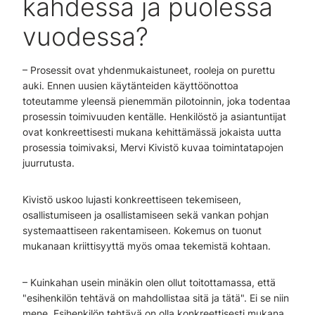
kahdessa ja puolessa
vuodessa?
– Prosessit ovat yhdenmukaistuneet, rooleja on purettu
auki. Ennen uusien käytänteiden käyttöönottoa
toteutamme yleensä pienemmän pilotoinnin, joka todentaa
prosessin toimivuuden kentälle. Henkilöstö ja asiantuntijat
ovat konkreettisesti mukana kehittämässä jokaista uutta
prosessia toimivaksi, Mervi Kivistö kuvaa toimintatapojen
juurrutusta.
Kivistö uskoo lujasti konkreettiseen tekemiseen,
osallistumiseen ja osallistamiseen sekä vankan pohjan
systemaattiseen rakentamiseen. Kokemus on tuonut
mukanaan kriittisyyttä myös omaa tekemistä kohtaan.
– Kuinkahan usein minäkin olen ollut toitottamassa, että
"esihenkilön tehtävä on mahdollistaa sitä ja tätä". Ei se niin
mene. Esihenkilön tehtävä on olla konkreettisesti mukana