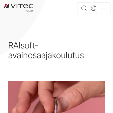
RAIsoft-
avainosaajakoulutus