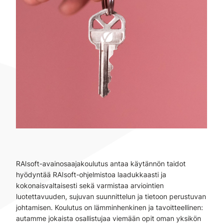
RAIsoft-avainosaajakoulutus antaa käytännön taidot
hyödyntää RAIsoft-ohjelmistoa laadukkaasti ja
kokonaisvaltaisesti sekä varmistaa arviointien
luotettavuuden, sujuvan suunnittelun ja tietoon perustuvan
johtamisen. Koulutus on lämminhenkinen ja tavoitteellinen:
autamme jokaista osallistujaa viemään opit oman yksikön