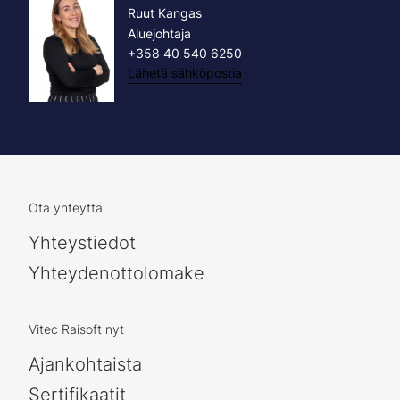
Ruut Kangas
Aluejohtaja
+358 40 540 6250
Lähetä sähköpostia
Ota yhteyttä
Yhteystiedot
Yhteydenottolomake
Vitec Raisoft nyt
Ajankohtaista
Sertifikaatit