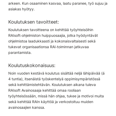
arkeen. Kun osaaminen kasvaa, laatu paranee, työ sujuu ja
asiakas hyötyy.
Koulutuksen tavoitteet:
Koulutuksen tavoitteena on kehittää työyhteisöihin
RAIsoft‑ohjelmiston huippuosaajia, jotka hyödyntävät
ohjelmistoa laadukkaasti ja kokonaisvaltaisesti sekä
tukevat organisaationsa RAI‑toiminnan jatkuvaa
parantamista.
Koulutuskokonaisuus:
Noin vuoden kestävä koulutus sisältää neljä lähipäivää
(á
4 tuntia)
, itsenäistä työskentelyä oppimisympäristössä
sekä kehittämistehtävän. Koulutuksen aikana tuleva
RAIsoft Avainosaaja kehittää omaa rooliaan
työyhteisössään, missä hän ohjaa, tukee ja motivoi muita
sekä kehittää RAIn käyttöä ja verkostoituu muiden
avainosaajien kanssa.