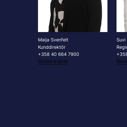
Maija Svenfelt
Suvi
Kunddirektör
Regi
+358 40 664 7900
+358
Skicka e-post
Skic