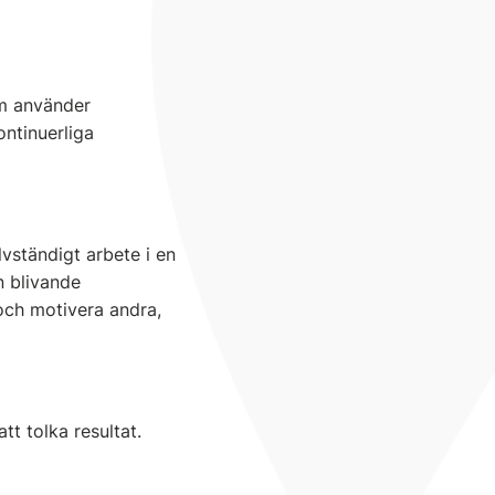
m använder
ontinuerliga
lvständigt arbete i en
n blivande
och motivera andra,
tt tolka resultat.