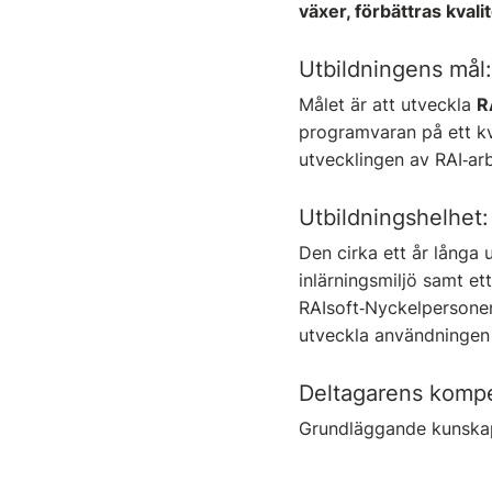
växer, förbättras kvali
Utbildningens mål:
Målet är att utveckla
R
programvaran på ett kv
utvecklingen av RAI‑arb
Utbildningshelhet:
Den cirka ett år långa
inlärningsmiljö samt e
RAIsoft‑Nyckelpersonen
utveckla användningen
Deltagarens komp
Grundläggande kunska