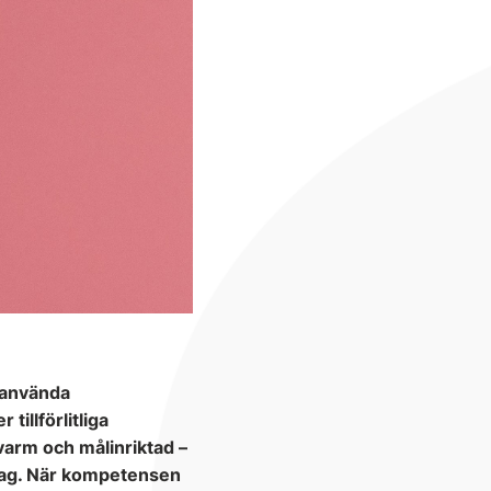
 använda
tillförlitliga
varm och målinriktad –
ardag. När kompetensen