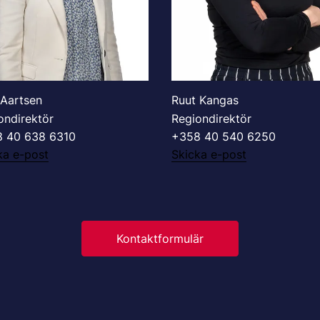
 Aartsen
Ruut Kangas
ondirektör
Regiondirektör
 40 638 6310
+358 40 540 6250
ka e-post
Skicka e-post
Kontaktformulär