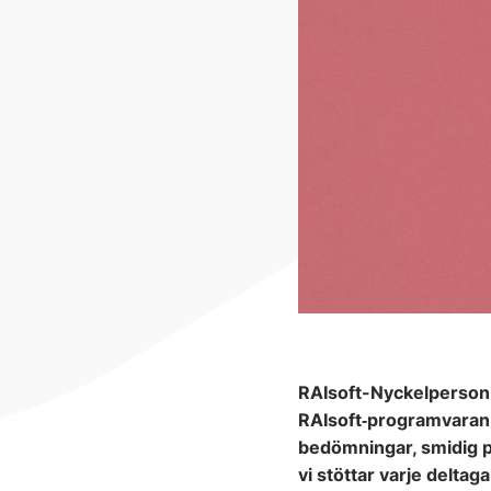
RAIsoft-Nyckelperson 
RAIsoft‑programvaran på
bedömningar, smidig pl
vi stöttar varje delta