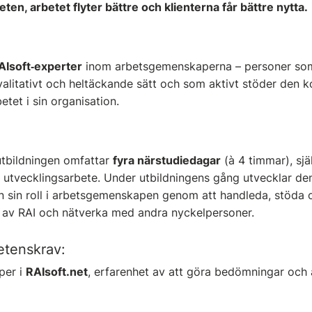
teten, arbetet flyter bättre och klienterna får bättre nytta.
AIsoft‑experter
inom arbetsgemenskaperna – personer so
alitativt och heltäckande sätt och som aktivt stöder den k
etet i sin organisation.
 utbildningen omfattar
fyra närstudiedagar
(à 4 timmar), sjä
tt utvecklingsarbete. Under utbildningens gång utvecklar de
 sin roll i arbetsgemenskapen genom att handleda, stöda 
 av RAI och nätverka med andra nyckelpersoner.
etenskrav:
per i
RAIsoft.net
, erfarenhet av att göra bedömningar och a