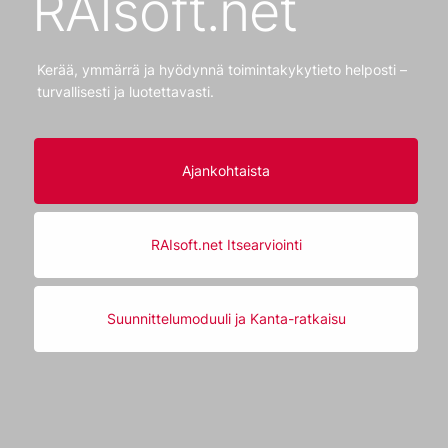
RAIsoft.net
Kerää, ymmärrä ja hyödynnä toimintakykytieto helposti –
turvallisesti ja luotettavasti.
Ajankohtaista
RAIsoft.net Itsearviointi
Suunnittelumoduuli ja Kanta-ratkaisu