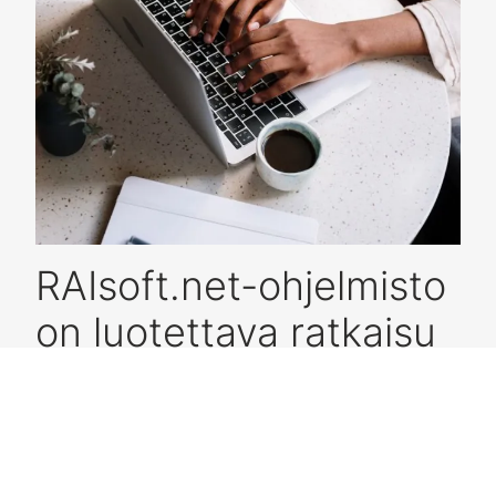
RAIsoft.net-ohjelmisto
on luotettava ratkaisu
toimintakykytiedon
keruuseen ja
hyödyntämiseen