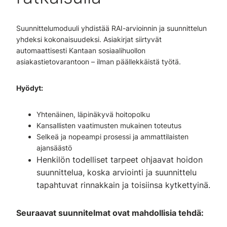
Suunnittelumoduuli yhdistää RAI-arvioinnin ja suunnittelun
yhdeksi kokonaisuudeksi. Asiakirjat siirtyvät
automaattisesti Kantaan sosiaalihuollon
asiakastietovarantoon – ilman päällekkäistä työtä.
Hyödyt:
Yhtenäinen, läpinäkyvä hoitopolku
Kansallisten vaatimusten mukainen toteutus
Selkeä ja nopeampi prosessi ja ammattilaisten
ajansäästö
Henkilön todelliset tarpeet ohjaavat hoidon
suunnittelua, koska arviointi ja suunnittelu
tapahtuvat rinnakkain ja toisiinsa kytkettyinä.
Seuraavat suunnitelmat ovat mahdollisia tehdä: