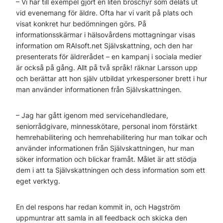
– Vi har till exempel gjort en liten broschyr som delats ut
vid evenemang för äldre. Ofta har vi varit på plats och
visat konkret hur bedömningen görs. På
informationsskärmar i hälsovårdens mottagningar visas
information om RAIsoft.net Självskattning, och den har
presenterats för äldrerådet – en kampanj i sociala medier
är också på gång. Allt på två språk! räknar Larsson upp
och berättar att hon själv utbildat yrkespersoner brett i hur
man använder informationen från Självskattningen.
– Jag har gått igenom med servicehandledare,
seniorrådgivare, minnesskötare, personal inom förstärkt
hemrehabilitering och hemrehabilitering hur man tolkar och
använder informationen från Självskattningen, hur man
söker information och blickar framåt. Målet är att stödja
dem i att ta Självskattningen och dess information som ett
eget verktyg.
En del respons har redan kommit in, och Hagström
uppmuntrar att samla in all feedback och skicka den