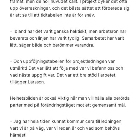
framåt, men de höll huvudet kallt. I projekt dyker det ofta
upp överraskningar, och det bästa sättet att förbereda sig
är att se till att tidtabellen inte är för snäv.
– Ibland har det varit ganska hektiskt, men arbetsron har
bevarats och linjen har varit tydlig. Samarbetet har varit
lätt, säger båda och berömmer varandra.
– Och uppföljningstabellen för projektledningen var
utmärkt! Det var lätt att följa med var vi befann oss och
vad nästa uppgift var. Det var ett bra stöd i arbetet,
tillägger Larsson.
Helhetsbilden är också viktig när man vill hålla alla berörda
parter med på förändringståget mot ett gemensamt mål.
– Jag har hela tiden kunnat kommunicera till ledningen
vart vi är på väg, var vi redan är och vad som behövs
härnäst!