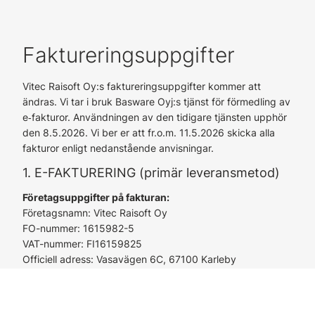
Faktureringsuppgifter
Vitec Raisoft Oy:s faktureringsuppgifter kommer att
ändras. Vi tar i bruk Basware Oyj:s tjänst för förmedling av
e‑fakturor. Användningen av den tidigare tjänsten upphör
den 8.5.2026. Vi ber er att fr.o.m. 11.5.2026 skicka alla
fakturor enligt nedanstående anvisningar.
1. E-FAKTURERING (primär leveransmetod)
Företagsuppgifter på fakturan:
Företagsnamn: Vitec Raisoft Oy
FO-nummer: 1615982-5
VAT-nummer: FI16159825
Officiell adress: Vasavägen 6C, 67100 Karleby
Uppgifter för e-faktura:
E-fakturaoperatör: Basware Oyj
Förmedlarkod: BAWCFI22