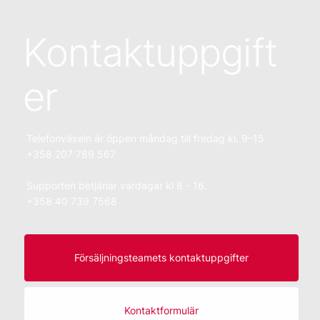
Kontaktuppgift
er
Telefonväxeln är öppen måndag till fredag kl. 9–15
+358 207 789 567
Supporten betjänar vardagar kl 8 - 16.
+358 40 739 7568
Försäljningsteamets kontaktuppgifter
Kontaktformulär